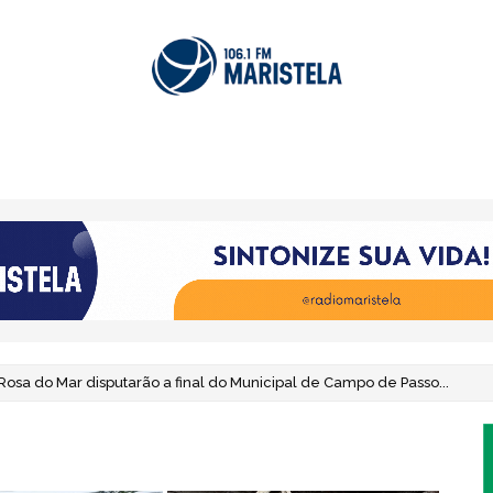
 Rosa do Mar disputarão a final do Municipal de Campo de Passo...
romove leilão virtual com 679 veículos e sucatas em oito cidades do Li