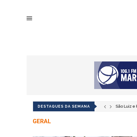
São Luiz e
DESTAQUES DA SEMANA
DetranRS p
GERAL