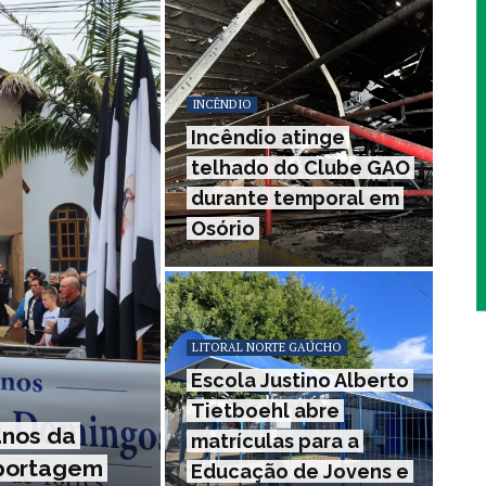
INCÊNDIO
Incêndio atinge
telhado do Clube GAO
durante temporal em
Osório
LITORAL NORTE GAÚCHO
Escola Justino Alberto
Tietboehl abre
anos da
matrículas para a
eportagem
Educação de Jovens e