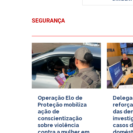
SEGURANÇA
Operação Elo de
Delega
Proteção mobiliza
reforça
ação de
das den
conscientização
investi
sobre violência
casos d
contra a mulher em
domést