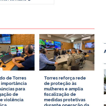
do de Torres
Torres reforça rede
 importância
de proteção às
úncias para
mulheres e amplia
gação de
fiscalização de
e violência
medidas protetivas
ica
durante operação da