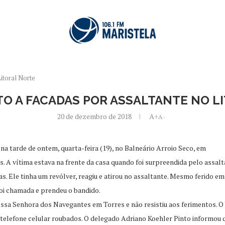
itoral Norte
TO A FACADAS POR ASSALTANTE NO L
20 de dezembro de 2018
A+
A-
a tarde de ontem, quarta-feira (19), no Balneário Arroio Seco, em
es. A vítima estava na frente da casa quando foi surpreendida pelo assa
adas. Ele tinha um revólver, reagiu e atirou no assaltante. Mesmo ferido
 foi chamada e prendeu o bandido.
ssa Senhora dos Navegantes em Torres e não resistiu aos ferimentos. O 
 telefone celular roubados. O delegado Adriano Koehler Pinto informou q