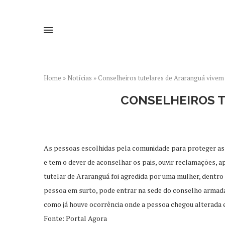
Home
»
Notícias
»
Conselheiros tutelares de Araranguá vivem
CONSELHEIROS T
As pessoas escolhidas pela comunidade para proteger as c
e tem o dever de aconselhar os pais, ouvir reclamações, a
tutelar de Araranguá foi agredida por uma mulher, dentr
pessoa em surto, pode entrar na sede do conselho armada
como já houve ocorrência onde a pessoa chegou alterada e 
Fonte: Portal Agora