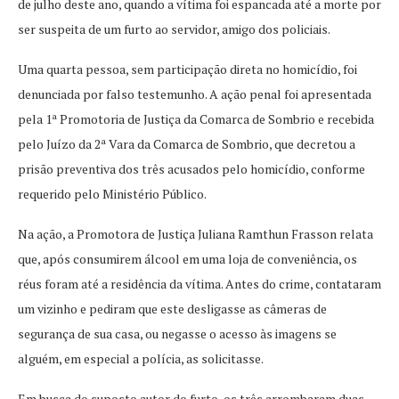
de julho deste ano, quando a vítima foi espancada até a morte por
ser suspeita de um furto ao servidor, amigo dos policiais.
Uma quarta pessoa, sem participação direta no homicídio, foi
denunciada por falso testemunho. A ação penal foi apresentada
pela 1ª Promotoria de Justiça da Comarca de Sombrio e recebida
pelo Juízo da 2ª Vara da Comarca de Sombrio, que decretou a
prisão preventiva dos três acusados pelo homicídio, conforme
requerido pelo Ministério Público.
Na ação, a Promotora de Justiça Juliana Ramthun Frasson relata
que, após consumirem álcool em uma loja de conveniência, os
réus foram até a residência da vítima. Antes do crime, contataram
um vizinho e pediram que este desligasse as câmeras de
segurança de sua casa, ou negasse o acesso às imagens se
alguém, em especial a polícia, as solicitasse.
Em busca do suposto autor do furto, os três arrombaram duas