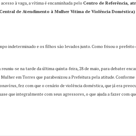
 acesso à vaga, a vítima é encaminhada pelo
Centro de Referência, at
 (Central de Atendimento à Mulher Vítima de Violência Doméstic
po indeterminado e os filhos são levados junto. Como frisou o prefeito
 reuniu-se na tarde da última quinta-feira, 28 de maio, para debater en
 Mulher em Torres que parabenizou a Prefeitura pela atitude. Conforme e
navírus, fez com que o cenário de violência doméstica, que já era preo
ase que integralmente com seus agressores, o que ajuda a fazer com q