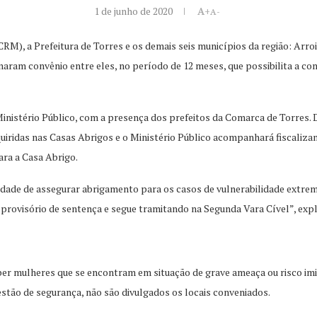
1 de junho de 2020
A+
A-
CRM), a Prefeitura de Torres e os demais seis municípios da região: Ar
inaram convênio entre eles, no período de 12 meses, que possibilita a c
inistério Público, com a presença dos prefeitos da Comarca de Torres. D
quiridas nas Casas Abrigos e o Ministério Público acompanhará fiscaliz
ara a Casa Abrigo.
dade de assegurar abrigamento para os casos de vulnerabilidade extrema
rovisório de sentença e segue tramitando na Segunda Vara Cível”, expl
ber mulheres que se encontram em situação de grave ameaça ou risco im
stão de segurança, não são divulgados os locais conveniados.