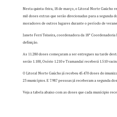
Nesta quinta-feira, 18 de março, o Litoral Norte Gaúcho r
mil doses extras que serão direcionadas para a segunda d
moradores de outros lugares durante o período de verane
Janete Ferri Teixeira, coordenadora da 18° Coordenadoria 
definição.
As 11.280 doses começaram a ser entregues na tarde desta 
serão 1.100, Osório 1.210 e Tramandaí receberá 1.510 vaci
O Litoral Norte Gaúcho já recebeu 45.470 doses do imunizan
23 municípios. E 7.987 pessoas já receberam a segunda dos
Veja a tabela abaixo com as doses que cada munícipio rec