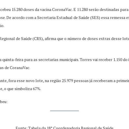
ecebeu 15.280 doses da vacina CoronaVac. E 11.280 serão destinadas para
ose. De acordo com a Secretaria Estadual de Saúde (SES) essa remessa 
io.
Regional de Saúde (CRS), afirma que o número de doses extras desse lot
quinta-feira para as secretarias municipais. Torres vai receber 1.150 do
nas de CoranaVac.
te, fora esse novo lote, na região 25.979 pessoas já receberam a primei
e, o que simboliza 67%.
ebeu:
Fonte: Tabela da 18° Coordenadoria Regional de Saúde