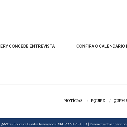
NERY CONCEDE ENTREVISTA
CONFIRA O CALENDÁRIO 
NOTÍCIAS
EQUIPE
QUEM 
 @2026 – Todos os Direitos Reservados | GRUPO MARISTELA | Desenvolvido e criado po