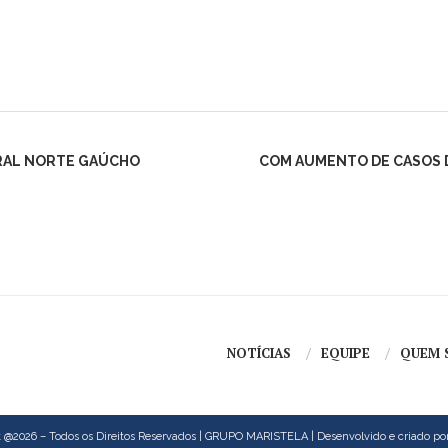
ORAL NORTE GAÚCHO
COM AUMENTO DE CASOS D
NOTÍCIAS
EQUIPE
QUEM 
 @2026 – Todos os Direitos Reservados | GRUPO MARISTELA | Desenvolvido e criado po