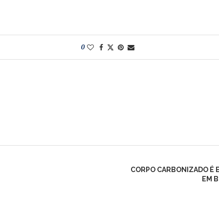
0
CORPO CARBONIZADO É EN
EM B