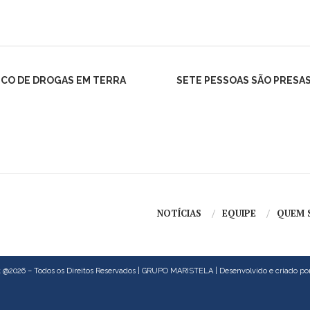
ICO DE DROGAS EM TERRA
SETE PESSOAS SÃO PRESA
NOTÍCIAS
EQUIPE
QUEM 
 @2026 – Todos os Direitos Reservados | GRUPO MARISTELA | Desenvolvido e criado po