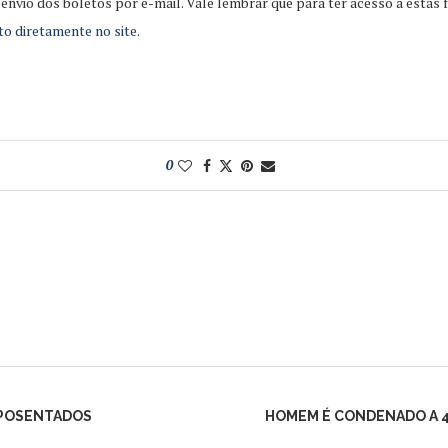
vio dos boletos por e-mail. Vale lembrar que para ter acesso a estas fa
ito diretamente no site
.
0
APOSENTADOS
HOMEM É CONDENADO A 4