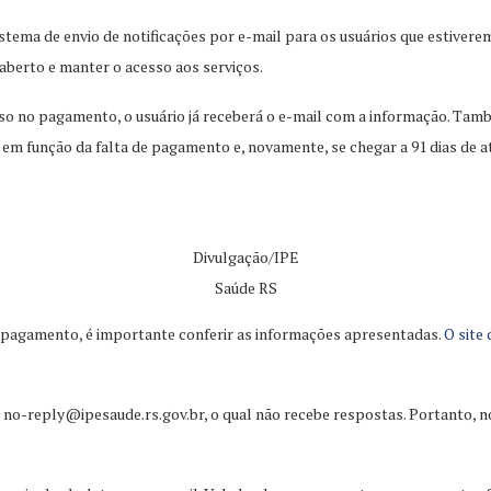
istema de envio de notificações por e-mail para os usuários que estive
aberto e manter o acesso aos serviços.
raso no pagamento, o usuário já receberá o e-mail com a informação. Tam
 em função da falta de pagamento e, novamente, se chegar a 91 dias de
Divulgação/IPE
Saúde RS
 o pagamento, é importante conferir as informações apresentadas.
O site
o
no-reply@ipesaude.rs.gov.br
, o qual não recebe respostas. Portanto, 