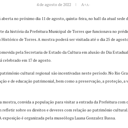
4 de agosto de 2022
A+
A-
berta no próximo dia 11 de agosto, quinta-feira, no hall da atual sede da
te da história da Prefeitura Municipal de Torres que funcionava no prédio
Histórico de Torres. A mostra poderá ser visitada até o dia 25 de agosto
promovida pela Secretaria de Estado da Cultura em alusão do Dia Estad
rá celebrado em 17 de agosto.
patrimônio cultural regional são incentivadas neste período. No Rio Gran
ação e de educação patrimonial, bem como a preservação, a proteção, a 
 mostra, convida a população para visitar a entrada da Prefeitura com o
refletir sobre os direitos e deveres com relação ao patrimônio cultural
. A exposição é organizada pela museóloga Luana Gonzalez Bassa.