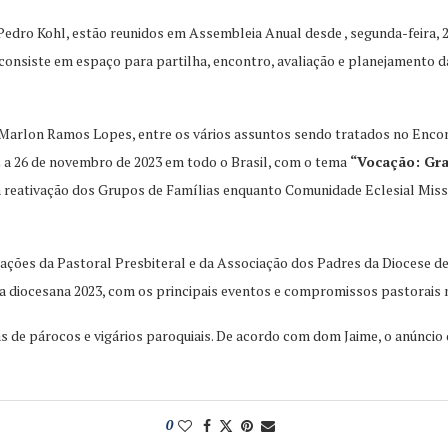
edro Kohl, estão reunidos em Assembleia Anual desde , segunda-feira, 24,
 consiste em espaço para partilha, encontro, avaliação e planejamento 
 Marlon Ramos Lopes, entre os vários assuntos sendo tratados no Enc
2 a 26 de novembro de 2023 em todo o Brasil, com o tema
“Vocação: Gr
a reativação dos Grupos de Famílias enquanto Comunidade Eclesial Miss
ações da Pastoral Presbiteral e da Associação dos Padres da Diocese d
nda diocesana 2023, com os principais eventos e compromissos pastorais 
 de párocos e vigários paroquiais. De acordo com dom Jaime, o anúncio d
0