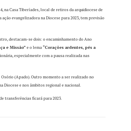
 na Casa Tiberíades, local de retiros da arquidiocese de
da ação evangelizadora na Diocese para 2023, tem previsão
ontro, destacam-se dois: o encaminhamento do Ano
aça e Missão”
e o lema
“Corações ardentes, pés a
ionária, especialmente com a pausa realizada nas
e Osório (Apado). Outro momento a ser realizado no
na Diocese e nos âmbitos regional e nacional.
e transferências ficará para 2023.