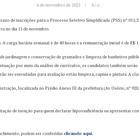
6 de novembro de 2022
A+
A-
 prazo de inscrições para o Processo Seletivo Simplificado (PSS) nº 011/2
rra no dia 11 de novembro.
 A carga horária semanal é de 40 horas e a remuneração inicial é de R$ 1.
s de jardinagem e conservação de gramados e limpeza de banheiros públic
ontuação por meio da análise de currículos, os candidatos também serão
rão ser executadas para avaliação estão limpeza, capina e pintura. A clas
nistração, localizada no Prédio Anexo III da prefeitura (Av. Osório, n° 
licitação de isenção para quem declarar hipossuficiência ou apresentar 
enchimento, podem ser conferidas
clicando aqui
.