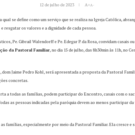
12 de julho de 2023
A+
A-
 a qual se define como um serviço que se realiza na Igreja Católica, abr
 e resgatar os valores e a dignidade de cada pessoa.
ásticos, Pe. Gibrail Walendorff e Pe. Edegar P. da Rosa, convidam casais 
ão da Pastoral Familiar
, no dia 15 de julho, das 8h30min às 11h, no 
 dom Jaime Pedro Kohl, será apresentada a proposta da Pastoral Familiar
ções concretas.
berta a todas as famílias, podem participar do Encontro, casais com o 
Todas as pessoas indicadas pela paróquia devem ao menos participar da
 as famílias, especialmente por meio da Pastoral Familiar. Ela cresce e 