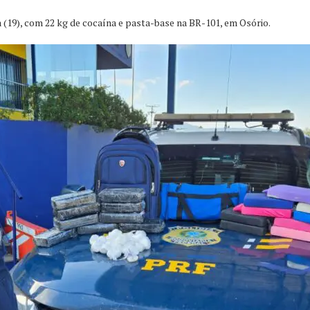
 (19), com 22 kg de cocaína e pasta-base na BR-101, em Osório.