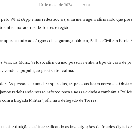
10 de maio de 2024
A+
A-
 pelo WhatsApp e nas redes sociais, uma mensagem afirmando que presi
o entre moradores de Torres e região.
r apurou junto aos órgãos de segurança pública, Polícia Civil em Porto 
os Vinicius Muniz Veloso, afirmou não possuir nenhum tipo de caso de p
vivendo, a população precisa ter calma.
todos. As pessoas ficam desesperadas, as pessoas ficam nervosas. Obvi
tejamos redobrando nosso reforço para a nossa cidade e também a Polícia
com a Brigada Militar”, afirma o delegado de Torres.
ue a instituição está intensificando as investigações de fraudes digitais 