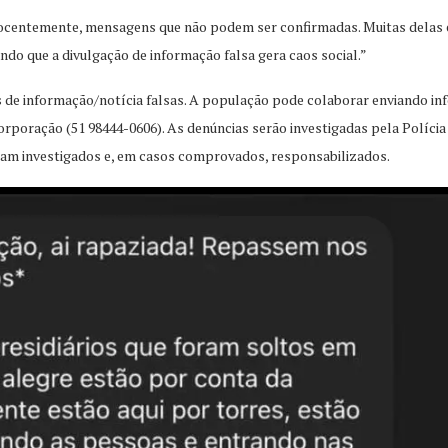
centemente, mensagens que não podem ser confirmadas. Muitas delas e
ando que a divulgação de informação falsa gera caos social.”
s de informação/notícia falsas. A população pode colaborar enviando in
rporação (51 98444-0606). As denúncias serão investigadas pela Polícia 
ejam investigados e, em casos comprovados, responsabilizados.