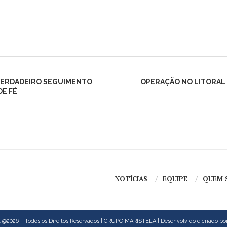
 VERDADEIRO SEGUIMENTO
OPERAÇÃO NO LITORAL 
DE FÉ
NOTÍCIAS
EQUIPE
QUEM 
 @2026 – Todos os Direitos Reservados | GRUPO MARISTELA | Desenvolvido e criado po