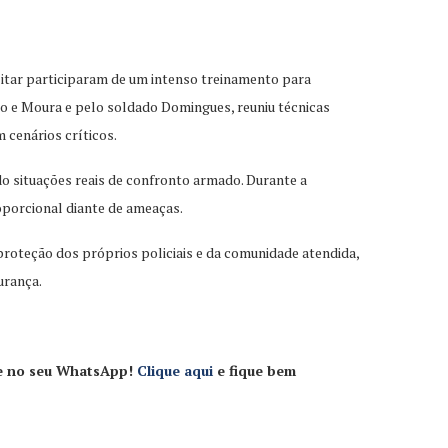
Militar participaram de um intenso treinamento para
go e Moura e pelo soldado Domingues, reuniu técnicas
cenários críticos.
do situações reais de confronto armado. Durante a
oporcional diante de ameaças.
proteção dos próprios policiais e da comunidade atendida,
urança.
nse no seu WhatsApp!
Clique aqui
e fique bem