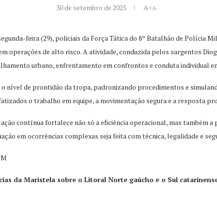
30 de setembro de 2025
A+
A-
segunda-feira (29), policiais da Força Tática do 8º Batalhão de Polícia 
em operações de alto risco. A atividade, conduzida pelos sargentos Dio
lhamento urbano, enfrentamento em confrontos e conduta individual em 
ar o nível de prontidão da tropa, padronizando procedimentos e simulan
fatizados o trabalho em equipe, a movimentação segura e a resposta pr
tação contínua fortalece não só a eficiência operacional, mas também a 
uação em ocorrências complexas seja feita com técnica, legalidade e seg
 BM
cias da Maristela sobre o Litoral Norte gaúcho e o Sul catarine