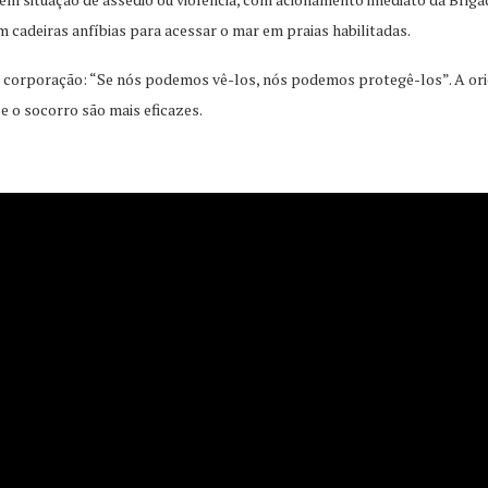
m cadeiras anfíbias para acessar o mar em praias habilitadas.
da corporação: “Se nós podemos vê-los, nós podemos protegê-los”. A ori
e o socorro são mais eficazes.