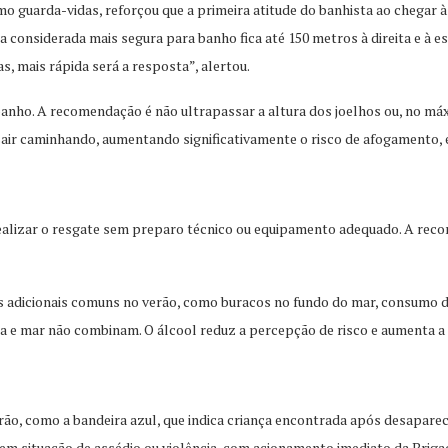
o guarda-vidas, reforçou que a primeira atitude do banhista ao chegar à 
a considerada mais segura para banho fica até 150 metros à direita e à
, mais rápida será a resposta”, alertou.
anho. A recomendação é não ultrapassar a altura dos joelhos ou, no máx
sair caminhando, aumentando significativamente o risco de afogamento,
 realizar o resgate sem preparo técnico ou equipamento adequado. A rec
icionais comuns no verão, como buracos no fundo do mar, consumo de b
ica e mar não combinam. O álcool reduz a percepção de risco e aumenta a 
, como a bandeira azul, que indica criança encontrada após desaparecim
m situação de assédio ou violência, com acionamento imediato da Briga