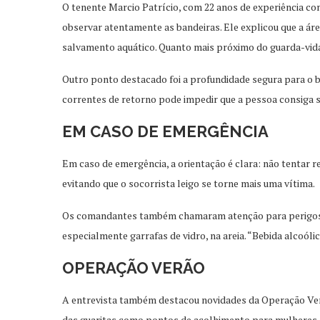
O tenente Marcio Patrício, com 22 anos de experiência com
observar atentamente as bandeiras. Ele explicou que a áre
salvamento aquático. Quanto mais próximo do guarda-vidas
Outro ponto destacado foi a profundidade segura para o b
correntes de retorno pode impedir que a pessoa consiga 
EM CASO DE EMERGÊNCIA
Em caso de emergência, a orientação é clara: não tentar
evitando que o socorrista leigo se torne mais uma vítima.
Os comandantes também chamaram atenção para perigos ad
especialmente garrafas de vidro, na areia. “Bebida alcoól
OPERAÇÃO VERÃO
A entrevista também destacou novidades da Operação Verão
das guaritas como pontos de acolhimento para mulheres e