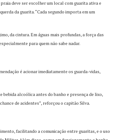
praia deve ser escolher um local com guarita ativa e
 esquerda da guarita. “Cada segundo importa em um
imo, da cintura. Em águas mais profundas, a força das
 especialmente para quem não sabe nadar.
omendação é acionar imediatamente os guarda-vidas,
ebida alcoólica antes do banho e presença de lixo,
chance de acidentes”, reforçou o capitão Silva.
ento, facilitando a comunicação entre guaritas, e o uso
da Militar. Além disso, segue em funcionamento o banho