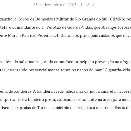
23 de dezembro de 2025
A+
A-
 gaúcho, o Corpo de Bombeiros Militar do Rio Grande do Sul (CBMRS) r
istela, o comandante do 1º Pelotão de Guarda-Vidas, que abrange Torres e
nte Marcio Patrício Pereira, detalharam os principais cuidados que dev
vai além do salvamento, tendo como foco principal a prevenção ao afoga
, orientando presencialmente sobre os riscos do mar. “O guarda-vidas pr
ema de bandeiras. A bandeira verde indica mar calmo; a amarela, necessid
ta importante é a bandeira preta, colocada diretamente na areia para ind
cos nas praias de Torres, município que registra a maior incidência de