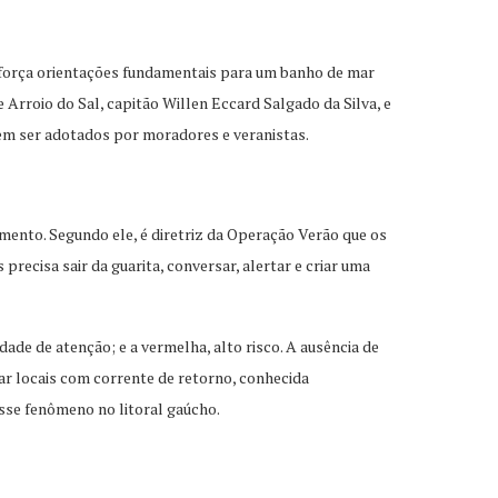
eforça orientações fundamentais para um banho de mar
 Arroio do Sal, capitão Willen Eccard Salgado da Silva, e
em ser adotados por moradores e veranistas.
mento. Segundo ele, é diretriz da Operação Verão que os
ecisa sair da guarita, conversar, alertar e criar uma
ade de atenção; e a vermelha, alto risco. A ausência de
icar locais com corrente de retorno, conhecida
sse fenômeno no litoral gaúcho.