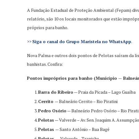
A Fundação Estadual de Proteção Ambiental (Fepam) divulg
relatório, são 10 os locais monitorados que estão impróp
próprios para banho.
>>
Siga o canal do Grupo Maristela no WhatsApp
.
Nova Palma e outros dois pontos de Pelotas saíram da lis
banhistas. Confira:
Pontos impróprios para banho (Município — Balneár
Barra do Ribeiro
— Praia da Picada – Lago Guaíba
Cerrito
— Balneário Cerrito – Rio Piratini
Pedro Osório
— Balneário Pedro Osório – Rio Pirati
Pelotas
— Valverde – Av. Sen. Joaquim A. Assumpçã
Pelotas
— Santo Antônio – Rua Bagé
Pelotas —
Valverde – Trapiche