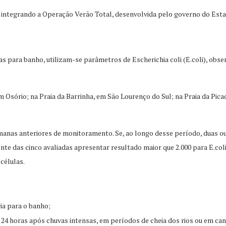
 integrando a Operação Verão Total, desenvolvida pelo governo do Esta
s para banho, utilizam-se parâmetros de Escherichia coli (E.coli), obs
m Osório; na Praia da Barrinha, em São Lourenço do Sul; na Praia da Pi
emanas anteriores de monitoramento. Se, ao longo desse período, duas 
ecente das cinco avaliadas apresentar resultado maior que 2.000 para E.c
células.
ia para o banho;
4 horas após chuvas intensas, em períodos de cheia dos rios ou em canai