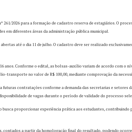
º 261/2026 para a formação de cadastro reserva de estagiários. O proce
des em diferentes áreas da administração pública municipal.
m abertas até o dia 11 de julho. O cadastro deve ser realizado exclusivam
 16 anos. Conforme o edital, as bolsas-auxílio variam de acordo com o n
ílio-transporte no valor de R$ 100,00, mediante comprovação da necess
a futuras contratações conforme a demanda das secretarias e setores 
isponibilidade de vagas durante o período de validade do processo sele
 busca proporcionar experiência prática aos estudantes, contribuindo 
es, contados a partir da homologação final do resultado, podendo ocorr