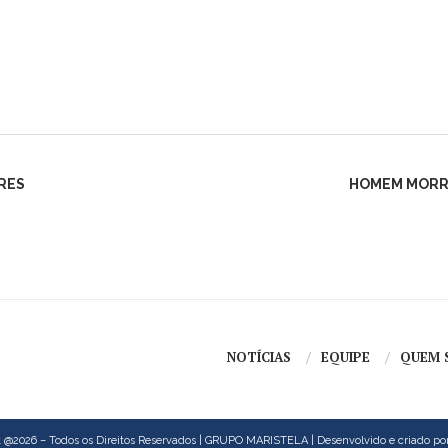
RES
HOMEM MORRE
NOTÍCIAS
EQUIPE
QUEM 
 @2026 – Todos os Direitos Reservados | GRUPO MARISTELA | Desenvolvido e criado po