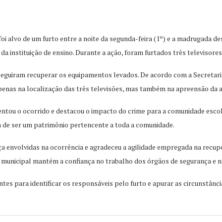
alvo de um furto entre a noite da segunda-feira (1º) e a madrugada des
 instituição de ensino. Durante a ação, foram furtados três televisores 
seguiram recuperar os equipamentos levados. De acordo com a Secretari
penas na localização das três televisões, mas também na apreensão da a
ntou o ocorrido e destacou o impacto do crime para a comunidade escol
 de ser um patrimônio pertencente a toda a comunidade.
 envolvidas na ocorrência e agradeceu a agilidade empregada na recupe
o municipal mantém a confiança no trabalho dos órgãos de segurança e n
s para identificar os responsáveis pelo furto e apurar as circunstâncias