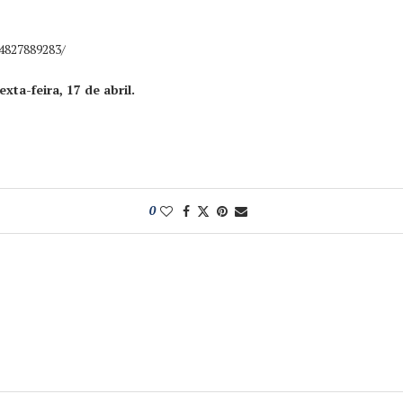
4827889283/
xta-feira, 17 de abril.
0