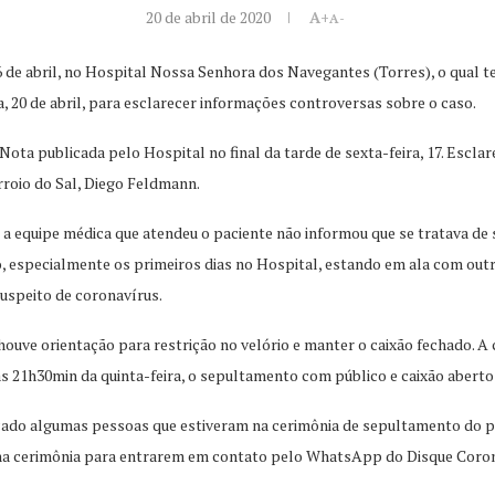
20 de abril de 2020
A+
A-
 16 de abril, no Hospital Nossa Senhora dos Navegantes (Torres), o qual
, 20 de abril, para esclarecer informações controversas sobre o caso.
ota publicada pelo Hospital no final da tarde de sexta-feira, 17. Escla
rroio do Sal, Diego Feldmann.
e a equipe médica que atendeu o paciente não informou que se tratava de
, especialmente os primeiros dias no Hospital, estando em ala com outr
uspeito de coronavírus.
ouve orientação para restrição no velório e manter o caixão fechado. A
às 21h30min da quinta-feira, o sepultamento com público e caixão aberto
ificado algumas pessoas que estiveram na cerimônia de sepultamento do p
 na cerimônia para entrarem em contato pelo WhatsApp do Disque Coron