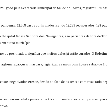
divulgado pela Secretaria Municipal de Saúde de Torres, registrou 130 c
 pandemia, 12.508 casos confirmados, sendo 12.253 recuperados, 128 pac
 no Hospital Nossa Senhora dos Navegantes, são pacientes de fora de T
s em outro município.
ovos positivados, significa que muitos deles já estão curados. O Boletim
r aglomeração, usar máscara, higienizar as mãos com água e sabão ou á
 casos negativados cresce, devido ao fato de os testes com resultado n
ue realizaram coleta para exame. Os confirmados testaram positivo pa
ativo.