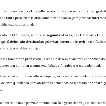
 prorrogou até o dia
21 de julho
o prazo para inscrições no curso gratui
tada tanto para quem já atua como pintor quanto para pessoas interess
lificação profissional.
izado na UCS Torres, sempre às
segundas-feiras
, das
19h20 às 21h
, c
o que
5 delas são destinadas prioritariamente a inscritos no Cadas
taria de Assistência Social.
 busca fomentar a profissionalização e o desenvolvimento econômico do 
ores para ampliar a empregabilidade e fortalecer o mercado local.
écnicas de pintura, escolha e preparação de materiais, cuidados com a
ão de obra qualificada para atender às demandas do mercado de construç
a.
ão dentro do novo prazo. A recomendação é garantir a vaga o quanto antes