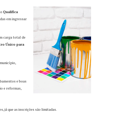
to
Qualifica
adas em ingressar
om carga total de
tro Único para
município,
cabamentos e boas
ão e reformas,
, já que as inscrições são limitadas.