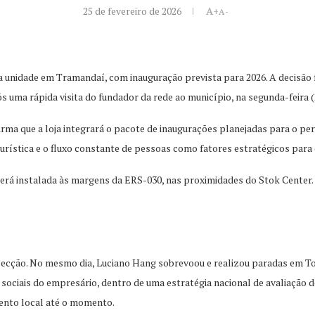
25 de fevereiro de 2026
A+
A-
va unidade em Tramandaí, com inauguração prevista para 2026. A decisão
 uma rápida visita do fundador da rede ao município, na segunda-feira (
irma que a loja integrará o pacote de inaugurações planejadas para o p
turística e o fluxo constante de pessoas como fatores estratégicos par
será instalada às margens da ERS-030, nas proximidades do Stok Center.
ecção. No mesmo dia, Luciano Hang sobrevoou e realizou paradas em To
s sociais do empresário, dentro de uma estratégia nacional de avaliação 
mento local até o momento.