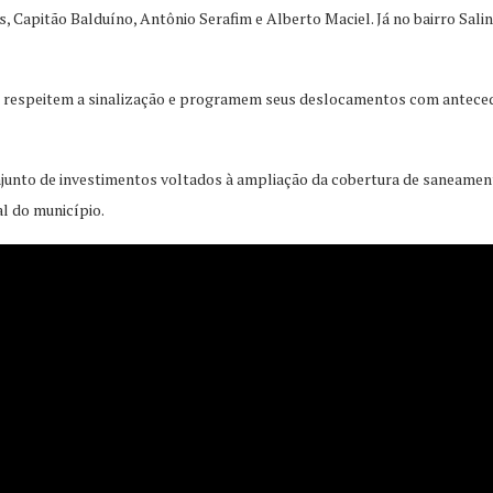
s, Capitão Balduíno, Antônio Serafim e Alberto Maciel. Já no bairro Sal
, respeitem a sinalização e programem seus deslocamentos com antecedê
junto de investimentos voltados à ampliação da cobertura de saneament
l do município.