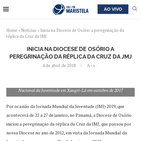
AO VIVO
Home
»
Notícias
»
Inicia na Diocese de Osório a peregrinação da
réplica da Cruz da JMJ
INICIA NA DIOCESE DE OSÓRIO A
PEREGRINAÇÃO DA RÉPLICA DA CRUZ DA JMJ
4 de abril de 2018
A+
A-
A réplica da Cruz da JMJ com a juventude que participou do Dia
Nacional da Juventude em Xangri-Lá em outubro de 2017
Por ocasião da Jornada Mundial da Juventude (JMJ) 2019, que
acontecerá de 22 a 27 de janeiro, no Panamá, a Diocese de Osório
iniciou a peregrinação da réplica da Cruz da JMJ, que passou por
nossa Diocese no ano de 2012, em vista da Jornada Mundial da