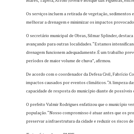
Mares, Tapera, Arroio Joveni e Bosque das Figueiras, entre
Os serviços incluem a retirada de vegetação, sedimentos e
melhorar a drenagem e minimizar os impactos provocados
O secretário municipal de Obras, Silmar Splinder, destac
avançando para outras localidades. “Estamos intensifican
drenagem funcionem adequadamente. É um trabalho preven
períodos de maior volume de chuva”, afirmou.
De acordo com o coordenador da Defesa Civil, Fabrício Co
impactos causados por eventos climáticos. “A limpeza da
capacidade de resposta do município diante de possíveis o
O prefeito Valmir Rodrigues enfatizou que o município v
população. “Nosso compromisso é atuar antes que os pr
preservar a infraestrutura da cidade e reduzir os riscos d